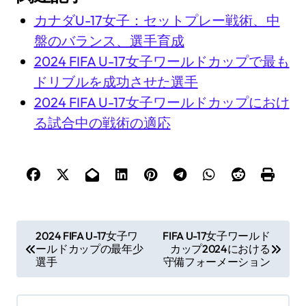
カナダU-17女子：セットプレー戦術、中
盤のバランス、選手育成
2024 FIFA U-17女子ワールドカップで最も
ドリブルを成功させた選手
2024 FIFA U-17女子ワールドカップにおけ
る試合中の戦術の適応
P
2024 FIFA U-17女子ワ
FIFA U-17女子ワールド
ールドカップの最年少
カップ2024における
o
選手
守備フォーメーション
s
t