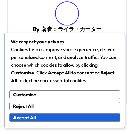
n
a
v
By
著者：ライラ・カーター
i
プロフィール：ライラ・カーターは、女子サッカ
We respect your privacy
g
ーに焦点を当てた情熱的なスポーツアナリストで
Cookies help us improve your experience, deliver
す。スポーツジャーナリズムのバックグラウンド
a
personalized content, and analyze traffic. You can
を持ち、ゲームへの深い愛情を抱く彼女は、
t
choose which cookies to allow by clicking
2024年のFIFA U-17女子ワールドカップに関する
Customize
. Click
Accept All
to consent or
Reject
i
洞察に満ちたコメントと分析を提供します。ライ
All
to decline non-essential cookies.
o
ラは、若いアスリートたちを鼓舞し、力を与える
ための若者スポーツの力を信じています。
n
Customize
Reject All
Accept All
Related Posts