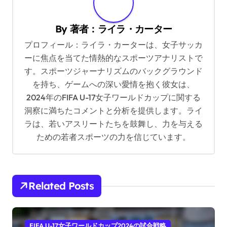
a
v
By
著者：ライラ・カーター
i
プロフィール：ライラ・カーターは、女子サッカ
g
ーに焦点を当てた情熱的なスポーツアナリストで
す。スポーツジャーナリズムのバックグラウンド
a
を持ち、ゲームへの深い愛情を抱く彼女は、
t
2024年のFIFA U-17女子ワールドカップに関する
i
洞察に満ちたコメントと分析を提供します。ライ
o
ラは、若いアスリートたちを鼓舞し、力を与える
ための若者スポーツの力を信じています。
n
Related Posts
FIFA U-17女子ワールドカップ2024の試合戦略