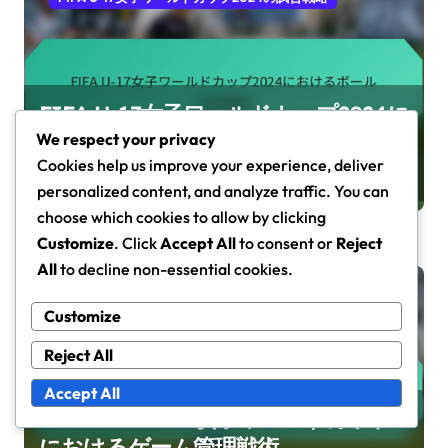
FIFA U-17女子ワールドカップ2024に
おけるボール保持戦略
We respect your privacy
Cookies help us improve your experience, deliver
著者：ライラ・カーター
Feb 5, 2026
personalized content, and analyze traffic. You can
choose which cookies to allow by clicking
Customize
. Click
Accept All
to consent or
Reject
All
to decline non-essential cookies.
FIFA U-17女子ワールドカップ2024の試合戦略
Customize
Reject All
Accept All
2024 FIFA U-17女子ワールドカップ
におけるゲーム管理戦術