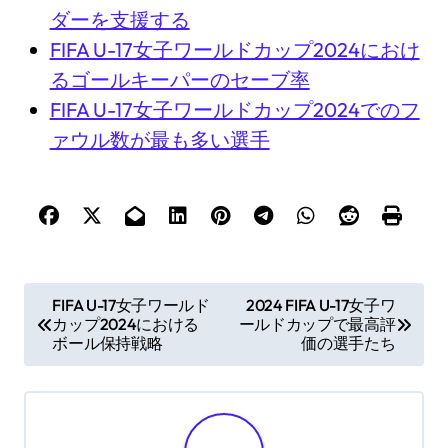
ダーを支援する
FIFA U-17女子ワールドカップ2024におけ
るゴールキーパーのセーブ率
FIFA U-17女子ワールドカップ2024でのフ
ァウル数が最も多い選手
P
FIFA U-17女子ワールド
2024 FIFA U-17女子ワ
カップ2024における
ールドカップで最高評
o
ボール保持戦略
価の選手たち
s
t
n