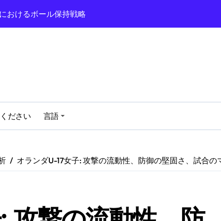
、守備のミス、ゲームプランの実行
認識、選手の多様性、得点の脅威
ロール、セットプレーの効果、戦術的柔軟性
ドカップにおけるゲーム管理戦術
ドカップでのインターセプト数が最も多い選手
2024におけるゴールキーパーのセーブ率
ください
言語
024のトッププレーメーカー
分析
オランダU-17女子: 攻撃の流動性、防御の堅固さ、試合
子: 攻撃の流動性、防