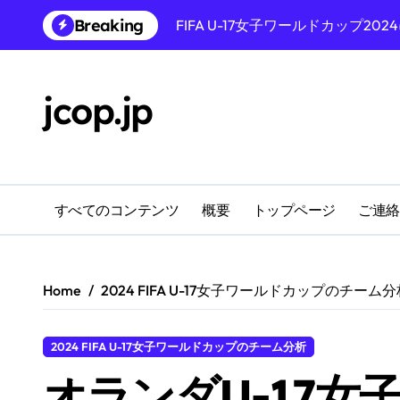
Skip
Breaking
メキシコU-17女子：得点の脅威
to
content
スウェーデンU-17女子：戦術的
jcop.jp
ドイツU-17女子：中盤のコント
2024 FIFA U-17女子ワール
2024 FIFA U-17女子ワール
FIFA U-17女子ワールドカップ
すべてのコンテンツ
概要
トップページ
ご連絡
FIFA U-17女子ワールドカップ2
Home
2024 FIFA U-17女子ワールドカップのチーム
2024 FIFA U-17女子ワールドカップのチーム分析
オランダU-17女