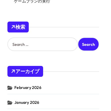
ゲームプランの実行
検索
S
e
a
r
c
h
アーカイブ
f
o
r
February 2026
:
January 2026